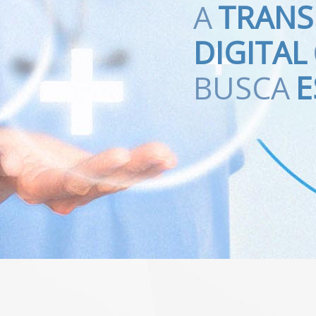
CIENTE
A
TRAN
DIGITAL
SOS
BUSCA
E
LARES!