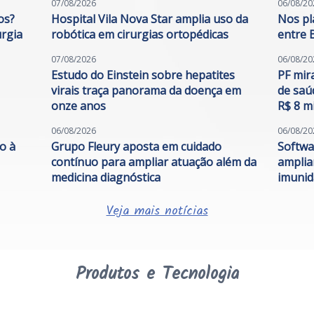
07/08/2026
06/08/20
os?
Hospital Vila Nova Star amplia uso da
Nos pl
urgia
robótica em cirurgias ortopédicas
entre 
07/08/2026
06/08/20
Estudo do Einstein sobre hepatites
PF mir
virais traça panorama da doença em
de saú
onze anos
R$ 8 m
06/08/2026
06/08/20
o à
Grupo Fleury aposta em cuidado
Softwa
contínuo para ampliar atuação além da
amplia
medicina diagnóstica
imunid
Veja mais notícias
Produtos e Tecnologia