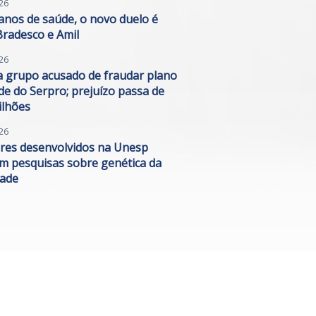
26
anos de saúde, o novo duelo é
Bradesco e Amil
26
a grupo acusado de fraudar plano
de do Serpro; prejuízo passa de
ilhões
26
res desenvolvidos na Unesp
m pesquisas sobre genética da
ade