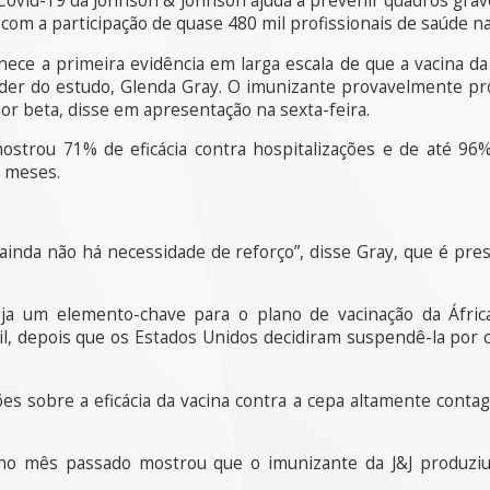
 Covid-19 da Johnson & Johnson ajuda a prevenir quadros gra
com a participação de quase 480 mil profissionais de saúde na 
ece a primeira evidência em larga escala de que a vacina da J
íder do estudo, Glenda Gray. O imunizante provavelmente pro
ior beta, disse em apresentação na sexta-feira.
mostrou 71% de eficácia contra hospitalizações e de até 9
o meses.
ainda não há necessidade de reforço”, disse Gray, que é pre
ja um elemento-chave para o plano de vacinação da Áfric
l, depois que os Estados Unidos decidiram suspendê-la por c
es sobre a eficácia da vacina contra a cepa altamente conta
o mês passado mostrou que o imunizante da J&J produziu 