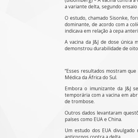
(Bloomberg) – A vacina contra a
a variante delta, segundo ensaio 
O estudo, chamado Sisonke, forn
dominante, de acordo com a col
indicava em relação à cepa anter
A vacina da J&J de dose única 
demonstrou durabilidade de oit
“Esses resultados mostram que 
Médica da África do Sul.
Embora o imunizante da J&J se
temporária com a vacina em abri
de trombose.
Outros dados levantaram questõ
países como EUA e China.
Um estudo dos EUA divulgado n
anticorpos contra a delta.