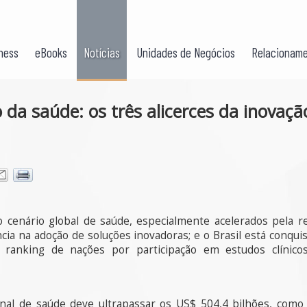
ness
eBooks
Notícias
Unidades de Negócios
Relacioname
 da saúde: os três alicerces da inovaçã
 cenário global de saúde, especialmente acelerados pela 
ncia na adoção de soluções inovadoras; e o Brasil está conq
 ranking de nações por participação em estudos clínico
onal de saúde deve ultrapassar os US$ 504,4 bilhões, com