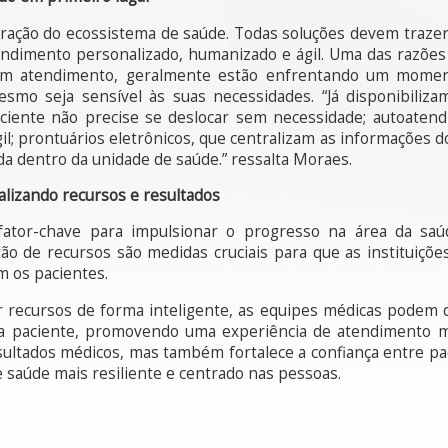
oração do ecossistema de saúde. Todas soluções devem trazer
ndimento personalizado, humanizado e ágil. Uma das razões 
em atendimento, geralmente estão enfrentando um moment
smo seja sensível às suas necessidades. “Já disponibiliza
aciente não precise se deslocar sem necessidade; autoaten
l; prontuários eletrônicos, que centralizam as informações d
ada dentro da unidade de saúde.” ressalta Moraes.
ializando recursos e resultados
 fator-chave para impulsionar o progresso na área da saúd
tão de recursos são medidas cruciais para que as instituiçõ
m os pacientes.
car recursos de forma inteligente, as equipes médicas podem
da paciente, promovendo uma experiência de atendimento m
ultados médicos, mas também fortalece a confiança entre pac
 saúde mais resiliente e centrado nas pessoas.