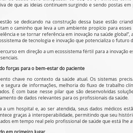
tiva de que as ideias continuem surgindo e sendo postas em
ue estão se dedicando na construção dessa base estão crian
tam o caminho que leva a um ambiente propício para esses a
elência e se tornar referência em inovação na saúde global”, 
cossistema de tecnologia e inovação que potencializa o futuro 
percurso em direção a um ecossistema fértil para a inovação e
senciais.
ndo forças para o bem-estar do paciente
mento chave no contexto da saúde atual. Os sistemas preci
e e segura de informações, melhoria do fluxo de trabalho clí
ados. É com base nesse pilar que são desenvolvidas soluçõ
hamento de dados relevantes para os profissionais da saúde.
a um hospital e, ao ser atendida, seus dados médicos est
ntece graças à interoperabilidade, permitindo que seu históri
ados em tempo real pelo profissional de saúde que está lhe 
ado em primeiro lugar