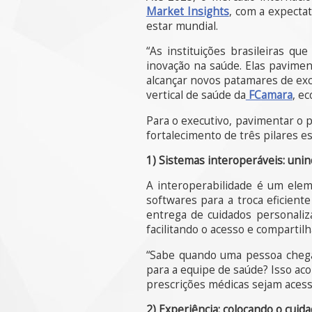
Market Insights
, com a expecta
estar mundial.
“As instituições brasileiras q
inovação na saúde. Elas pavimen
alcançar novos patamares de exc
vertical de saúde da
FCamara
, e
Para o executivo, pavimentar o 
fortalecimento de três pilares es
1) Sistemas interoperáveis: uni
A interoperabilidade é um ele
softwares para a troca eficient
entrega de cuidados personaliz
facilitando o acesso e compartil
“Sabe quando uma pessoa chega 
para a equipe de saúde? Isso aco
prescrições médicas sejam acess
2) Experiência: colocando o cuid