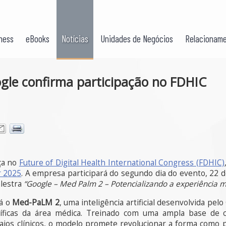
ness
eBooks
Notícias
Unidades de Negócios
Relacioname
gle confirma participação no FDHIC
ça no
Future of Digital Health International Congress (FDHIC)
r 2025
. A empresa participará do segundo dia do evento, 22
alestra
“Google – Med Palm 2 – Potencializando a experiência m
rá o
Med-PaLM 2
, uma inteligência artificial desenvolvida pe
íficas da área médica. Treinado com uma ampla base de c
ensaios clínicos, o modelo promete revolucionar a forma como