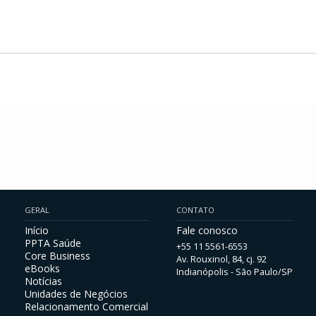
GERAL
CONTATO
Início
Fale conosco
PPTA Saúde
+55 11 5561-6553
Core Business
Av. Rouxinol, 84, cj. 92
eBooks
Indianópolis - São Paulo/SP
Notícias
Unidades de Negócios
Relacionamento Comercial