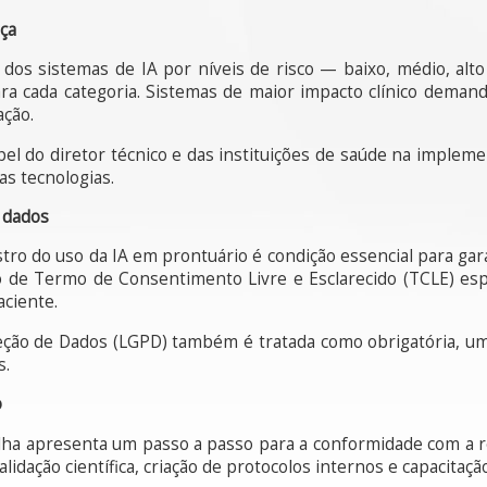
nça
o dos sistemas de IA por níveis de risco — baixo, médio, alto
ra cada categoria. Sistemas de maior impacto clínico deman
ação.
el do diretor técnico e das instituições de saúde na impleme
as tecnologias.
e dados
ro do uso da IA em prontuário é condição essencial para gara
 de Termo de Consentimento Livre e Esclarecido (TCLE) espec
ciente.
teção de Dados (LGPD) também é tratada como obrigatória, u
s.
o
ilha apresenta um passo a passo para a conformidade com a re
validação científica, criação de protocolos internos e capacitaç