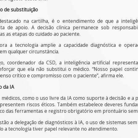
o de substituição
estacado na cartilha, é o entendimento de que a inteligênci
ta de apoio. A decisão clínica permanece sob responsab
as as etapas do cuidado ao paciente.
ora a tecnologia amplie a capacidade diagnóstica e oper
 em qualquer circunstância.
o, coordenador da CSD, a inteligência artificial represen
forçar que ela não substitui o médico. “Nosso papel cont
enso crítico e compromisso com o paciente”, afirma ele.
o da IA
os médicos, como o uso livre da IA como suporte à decisão e a 
 apresentem riscos éticos. Também estabelece deveres funda
ico das ferramentas e registro obrigatório em prontuário sempr
stão a delegação de diagnósticos à IA, o uso de sistemas se
o a tecnologia tiver papel relevante no atendimento.