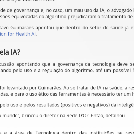
ade de governança e, no caso, um mau uso da IA, o advogado 
sões equivocadas do algoritmo prejudicaram o tratamento de 
stavo Guimarães apontou que dentro do setor de saúde já 
ion for Health AI
.
la IA?
cussão apontando que a governança da tecnologia deve seg
ndo pelo uso e a regulação do algoritmo, até um possível f
foi levantado por Guimarães. Ao se tratar de IA na saúde, a r
das, e para o uso ético das ferramentas é necessário ter um 
o uso e pelos resultados (positivos e negativos) da inteligênc
 mundo”, brincou o diretor na Rede D’Or. Então, detalhou:
 e a área de Tecnologia dentro das instituições se res