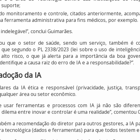
 suporte;
s do monitoramento e controle, citados anteriormente, acomp
ma ferramenta administrativa para fins médicos, por exemplo.
indelegável”, conclui Guimarães.
ou que o setor de saúde, sendo um serviço, também é c
ue segundo o PL 2338/2023 (lei sobre o uso de inteligência a
alto risco, o que já alerta para a importância da boa gover
entifique a causa raiz do erro de IA e a responsabilidade?”.
 adoção da IA
res da IA ética e responsável (privacidade, justiça, transpa
qualquer área ou setor econômico.
e usar ferramentas e processos com IA já não são diferenc
O dilema entre inovar e controlar é uma realidade”, comentou 
mbém a recomendação do diretor para outros gestores, a IA 
ra tecnológica (dados e ferramentas) para que todos testem