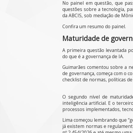
No painel em questão, que pass
questões sobre a tecnologia, pa
da ABCIS, sob mediação de Mônica
Confira um resumo do painel.
Maturidade de gover
A primeira questão levantada por
do que é a governança de IA.
Guimarães comentou sobre a ne
de governança, começa com o co
checklist de normas, políticas d
O segundo nível de maturidad
inteligência artificial. E o terc
processos implementados, tecnol
Lima começou lembrando que “gov
já existem normas e regulamenta
nº 2.454/2026 e até mesmo uma 