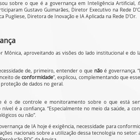
ou sobre o que é a governança em Inteligência Artificial,
rticiparam Gustavo Guimarães, Diretor Executivo na Rede D’Or,
 Pugliese, Diretora de Inovação e IA Aplicada na Rede D’Or.
nança
 Mônica, aproveitando as visões do lado institucional e do lad
cessidade de, primeiro, entender o que
não
é governança. “
nceito de
conformidade
”, explicou, complementando que esse
e proteção de dados no geral.
e é o de controle e monitoramento sobre o que está sen
eiro nível é a confiança. “Especialmente no meio da saúde, a c
ógicos ou não”.
ernança de IA hoje é exigência, necessidade para conformid
ções nacionais sobre a utilização dessa tecnologia no setor:
Resolução RDC da Anvisa.