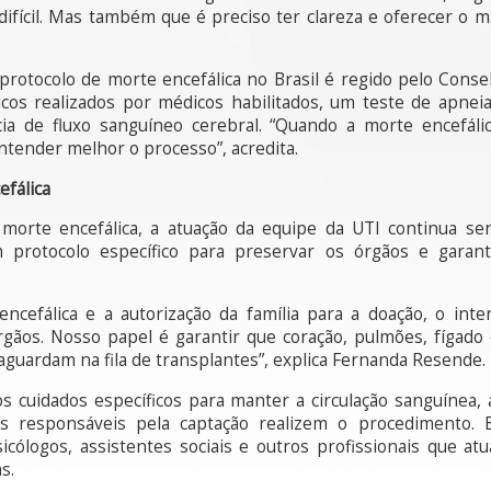
ifícil. Mas também que é preciso ter clareza e oferecer o 
 protocolo de morte encefálica no Brasil é regido pelo Conse
icos realizados por médicos habilitados, um teste de apn
a de fluxo sanguíneo cerebral. “Quando a morte encefálic
ntender melhor o processo”, acredita.
efálica
orte encefálica, a atuação da equipe da UTI continua sen
um protocolo específico para preservar os órgãos e garan
ncefálica e a autorização da família para a doação, o inte
órgãos. Nosso papel é garantir que coração, pulmões, fígado
aguardam na fila de transplantes”, explica Fernanda Resende.
os cuidados específicos para manter a circulação sanguínea,
s responsáveis pela captação realizem o procedimento. E
sicólogos, assistentes sociais e outros profissionais que a
s.