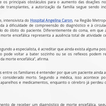
tre os principais obstáculos para o aumento das doações 
de transplantes, a autorização da família segue sendo i
, intensivista do
Hospital Angelina Caron
, na Região Metropo
nada à dificuldade de compreensão do diagnóstico e à circul
do do óbito do paciente. Diferentemente do coma, em que ai
 morte encefálica representa a ausência total de atividade c
segundo a especialista, é acreditar que ainda exista alguma po
o pode voltar a bater sozinho ou se os reflexos podem rea
da morte encefálica”, afirma.
 entre os familiares é entender por que um paciente ainda 
 é considerado morto. Segundo a médica, isso acontece p
parelhos e medicamentos, enquanto o cérebro já perdeu de 
nto de receber um diagnóstico de morte encefálica, segui