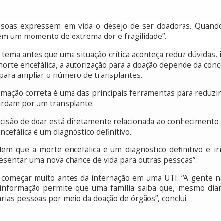
ssoas expressem em vida o desejo de ser doadoras. Quando
a em um momento de extrema dor e fragilidade”.
 tema antes que uma situação crítica aconteça reduz dúvidas, 
morte encefálica, a autorização para a doação depende da conco
 para ampliar o número de transplantes.
ormação correta é uma das principais ferramentas para reduzir
ardam por um transplante.
cisão de doar está diretamente relacionada ao conhecimento 
efálica é um diagnóstico definitivo.
m que a morte encefálica é um diagnóstico definitivo e ir
sentar uma nova chance de vida para outras pessoas”.
ve começar muito antes da internação em uma UTI. “A gente n
 informação permite que uma família saiba que, mesmo dian
árias pessoas por meio da doação de órgãos”, conclui.