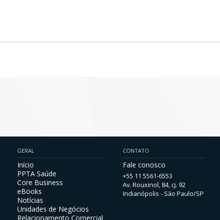
GERAL
CONTATO
Início
Fale conosco
PPTA Saúde
+55 11 5561-6553
Core Business
Av. Rouxinol, 84, cj. 92
eBooks
Indianópolis - São Paulo/SP
Notícias
Unidades de Negócios
Relacionamento Comercial