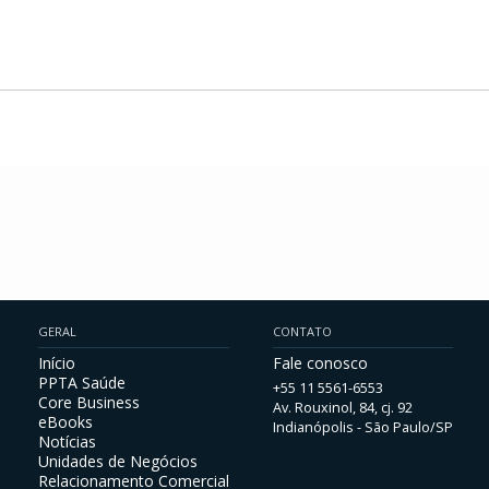
GERAL
CONTATO
Início
Fale conosco
PPTA Saúde
+55 11 5561-6553
Core Business
Av. Rouxinol, 84, cj. 92
eBooks
Indianópolis - São Paulo/SP
Notícias
Unidades de Negócios
Relacionamento Comercial