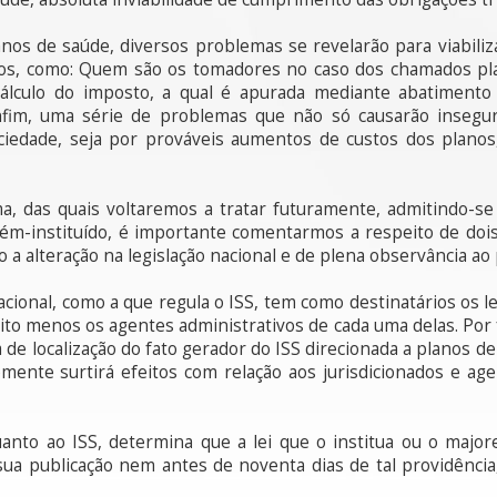
nos de saúde, diversos problemas se revelarão para viabilizar
ços, como: Quem são os tomadores no caso dos chamados pl
 cálculo do imposto, a qual é apurada mediante abatimento
Enfim, uma série de problemas que não só causarão insegu
iedade, seja por prováveis aumentos de custos dos planos
a, das quais voltaremos a tratar futuramente, admitindo-
ém-instituído, é importante comentarmos a respeito de dois
do a alteração na legislação nacional e de plena observância ao 
cional, como a que regula o ISS, tem como destinatários os le
to menos os agentes administrativos de cada uma delas. Por f
a de localização do fato gerador do ISS direcionada a planos de
nte surtirá efeitos com relação aos jurisdicionados e age
uanto ao ISS, determina que a lei que o institua ou o majo
ua publicação nem antes de noventa dias de tal providência,