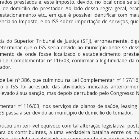
erados prestados e, este imposto, devido, no local onde se s
io de domicílio do prestador. Ao lado dessa regra geral, er
o estacionamento etc., em que é possível identificar com mais
dência do Imposto, e do ISS sobre importação de serviços, qu
ia do Superior Tribunal de Justiça (STJ), erroneamente, diga
eterminar que o ISS seria devido ao município onde se dess
trimento de onde fosse localizado o estabelecimento prest
 Lei Complementar nº 116/03, confirmar a legitimidade da r
ador.
de Lei nº 386, que culminou na Lei Complementar nº 157/16,
o o ISS foi acrescido das atividades indicadas anteriorme
levado à sua sanção, mas depois derrubado pelo Congresso N
mentar nº 116/03, nos serviços de planos de saúde, leasing 
ISS passa a ser devido ao município de domicílio do tomador.
icou um terrível equívoco com tal alteração legislativa, pos
ara os contribuintes, a uma verdadeira batalha entre os m
úde, absoluta inviabilidade de cumprimento das obrigações tri