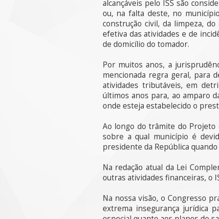
alcançáveis pelo ISS são consid
ou, na falta deste, no municíp
construção civil, da limpeza, d
efetiva das atividades e de inci
de domicílio do tomador.
Por muitos anos, a jurisprudênc
mencionada regra geral, para d
atividades tributáveis, em de
últimos anos para, ao amparo da
onde esteja estabelecido o prest
Ao longo do trâmite do Projeto 
sobre a qual município é devid
presidente da República quando 
Na redação atual da Lei Comple
outras atividades financeiras, o 
Na nossa visão, o Congresso prat
extrema insegurança jurídica p
especial quanto aos planos de sa