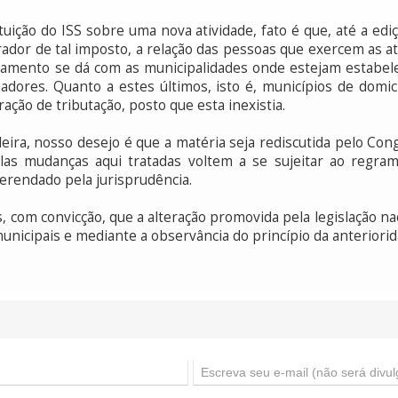
tuição do ISS sobre uma nova atividade, fato é que, até a ediçã
gerador de tal imposto, a relação das pessoas que exercem as a
gramento se dá com as municipalidades onde estejam estabele
adores. Quanto a estes últimos, isto é, municípios de domicí
ação de tributação, posto que esta inexistia.
leira, nosso desejo é que a matéria seja rediscutida pelo Con
elas mudanças aqui tratadas voltem a se sujeitar ao regram
ferendado pela jurisprudência.
 com convicção, que a alteração promovida pela legislação na
municipais e mediante a observância do princípio da anteriorid