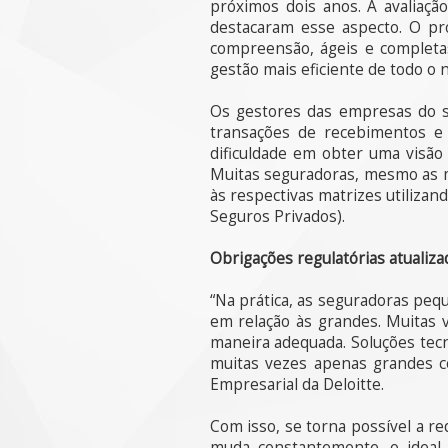
próximos dois anos. A avaliaçã
destacaram esse aspecto. O pro
compreensão, ágeis e completa
gestão mais eficiente de todo o 
Os gestores das empresas do se
transações de recebimentos e 
dificuldade em obter uma visão 
Muitas seguradoras, mesmo as m
às respectivas matrizes utilizan
Seguros Privados).
Obrigações regulatórias atualiz
“Na prática, as seguradoras pe
em relação às grandes. Muitas 
maneira adequada. Soluções tec
muitas vezes apenas grandes co
Empresarial da Deloitte.
Com isso, se torna possível a r
muda constantemente, o ideal 