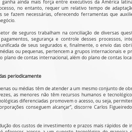
o ganha ainda mais força entre executivos da América latin
cesso, no entanto, requer um relativo tempo de adaptação.
s se fazem necessárias, oferecendo ferramentas que auxi
negócio.
tor de seguros trabalham na conciliação de diversas ques
pagamentos, segurança e controle desses processos, integ
unificada de seus segurados e, finalmente, o envio das obri
édias ou pequenas, pertencem a grupos internacionais e pr
do plano de contas internacional, além do plano de contas loc
adas periodicamente
quenas ou médias têm de atender a um mesmo conjunto de obri
vezes, as menores não têm recursos humanos e tecnológico
nológicas diferenciadas promovem o acesso, ou seja, permit
rporações conseguem alcançar”, discorre Carlos Figueiredo,
edução dos custos de investimento e prazos mais rápidos de 
é oferecer acesso a um suporte tecnológico de maneira c