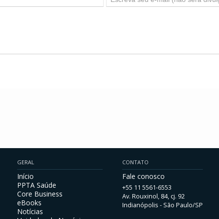
GERAL
CONTATO
Início
Fale conosco
PPTA Saúde
+55 11 5561-6553
Core Business
Av. Rouxinol, 84, cj. 92
eBooks
Indianópolis - São Paulo/SP
Notícias