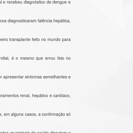
al e recebeu diagnóstico de dengue e
cos diagnosticaram falência hepática,
meiro transplante feito no mundo para
undial, é o mesmo que errou feio no
or apresentar sintomas semelhantes e
oramentos renal, hepático e cardíaco,
ue, em alguns casos, a confirmação só
dades municipais de saúde discutem o