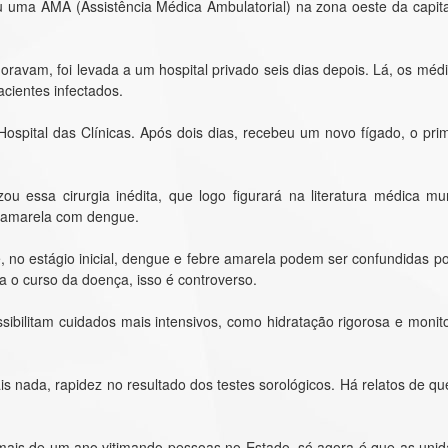
 uma AMA (Assistência Médica Ambulatorial) na zona oeste da capit
ravam, foi levada a um hospital privado seis dias depois. Lá, os médi
cientes infectados.
o Hospital das Clínicas. Após dois dias, recebeu um novo fígado, o pri
ou essa cirurgia inédita, que logo figurará na literatura médica m
re amarela com dengue.
 no estágio inicial, dengue e febre amarela podem ser confundidas p
a o curso da doença, isso é controverso.
sibilitam cuidados mais intensivos, como hidratação rigorosa e monit
is nada, rapidez no resultado dos testes sorológicos. Há relatos de q
mais de um ano vitimando pessoas no Estado, só agora é que as uni