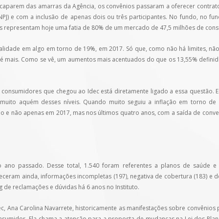
escaparem das amarras da Agência, os convênios passaram a oferecer contrat
NPJ) e com a inclusão de apenas dois ou três participantes. No fundo, no fu
ivos representam hoje uma fatia de 80% de um mercado de 47,5 milhões de con
alidade em algo em torno de 19%, em 2017. Só que, como não há limites, não
 até mais. Como se vê, um aumentos mais acentuados do que os 13,55% definido
consumidores que chegou ao Idec está diretamente ligado a essa questão. 
 muito aquém desses níveis. Quando muito seguiu a inflação em torno de
e não apenas em 2017, mas nos últimos quatro anos, com a saída de conven
o ano passado. Desse total, 1.540 foram referentes a planos de saúde e 
ceram ainda, informações incompletas (197), negativa de cobertura (183) e
 de reclamações e dúvidas há 6 anos no Instituto.
, Ana Carolina Navarrete, historicamente as manifestações sobre convênios
onsumidor. Ela chama a atenção para a proposta de mudanças na Lei dos Plan