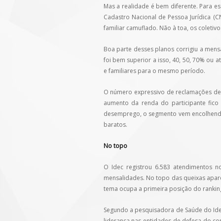
Mas a realidade é bem diferente. Para 
Cadastro Nacional de Pessoa Jurídica (C
familiar camuflado. Não à toa, os colet
Boa parte desses planos corrigiu a mens
foi bem superior a isso, 40, 50, 70% ou
e familiares para o mesmo período.
O número expressivo de reclamações de 
aumento da renda do participante fico
desemprego, o segmento vem encolhendo 
baratos.
No topo
O Idec registrou 6.583 atendimentos n
mensalidades. No topo das queixas apare
tema ocupa a primeira posição do ranking
Segundo a pesquisadora de Saúde do Idec
liderança nas entidades de defesa do c