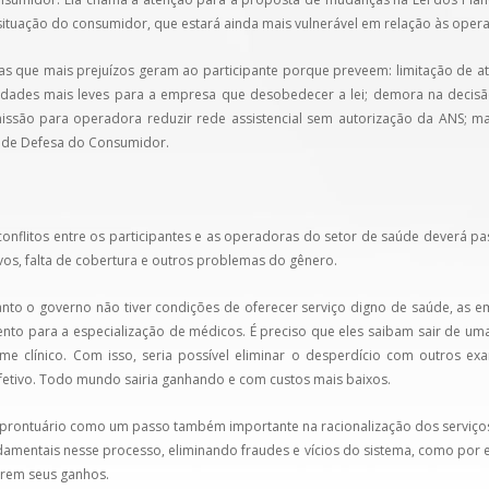
situação do consumidor, que estará ainda mais vulnerável em relação às oper
as que mais prejuízos geram ao participante porque preveem: limitação de 
lidades mais leves para a empresa que desobedecer a lei; demora na decisã
missão para operadora reduzir rede assistencial sem autorização da ANS; ma
o de Defesa do Consumidor.
onflitos entre os participantes e as operadoras do setor de saúde deverá 
ivos, falta de cobertura e outros problemas do gênero.
uanto o governo não tiver condições de oferecer serviço digno de saúde, as 
ento para a especialização de médicos. É preciso que eles saibam sair de um
e clínico. Com isso, seria possível eliminar o desperdício com outros ex
efetivo. Todo mundo sairia ganhando e com custos mais baixos.
rontuário como um passo também importante na racionalização dos serviços 
amentais nesse processo, eliminando fraudes e vícios do sistema, como por 
rem seus ganhos.