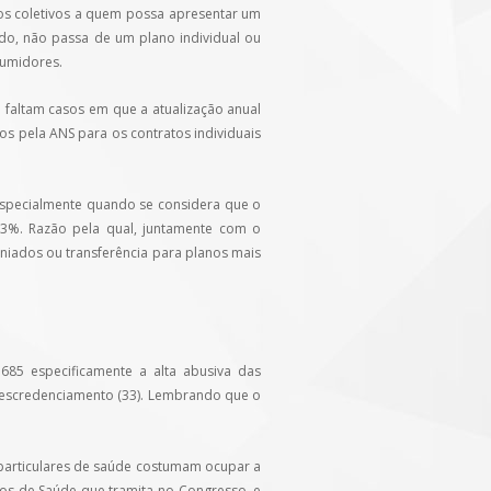
os coletivos a quem possa apresentar um
ndo, não passa de um plano individual ou
sumidores.
 faltam casos em que a atualização anual
s pela ANS para os contratos individuais
Especialmente quando se considera que o
 3%. Razão pela qual, juntamente com o
iados ou transferência para planos mais
685 especificamente a alta abusiva das
 descredenciamento (33). Lembrando que o
 particulares de saúde costumam ocupar a
os de Saúde que tramita no Congresso, e