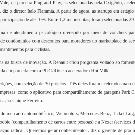
ale, na parceira Plug and Play, as selecionadas pela Oxigênio, acele
 diz o diretor Italo Flammia. A partir de agora, as startups em estági
participação de até 10%. Entre 1,2 mil inscritas, foram selecionadas 29 
orma de atendimento psicológico oferecido por meio de vouchers par
 de condomínios com descontos para moradores no marketplace de servi
antimentos para ciclistas.
 na busca de inovação. A Renault criou programa voltado ao fomento d
vida em parceria com a PUC-Rio e a aceleradora Hot Milk.
rições, com seleção de 30 projetos. Três deles foram acelerados na se
empresas, como o aplicativo para compartilhamento de garagens Park Ca
icação Caique Ferreira.
s do mercado automobilístico, Webmotors, Mercedes-Benz, Ticket Log, 
oobie (compartilhamento de carros entre pessoas) e a Nexer (serviços d
mação radical. Queremos gerar conhecimento", diz o gerente de pro