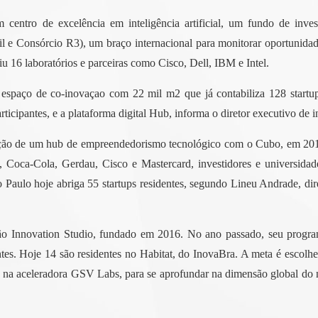
centro de excelência em inteligência artificial, um fundo de inv
il e Consórcio R3), um braço internacional para monitorar oportunida
 16 laboratórios e parceiras como Cisco, Dell, IBM e Intel.
 espaço de co-inovaçao com 22 mil m2 que já contabiliza 128 startu
rticipantes, e a plataforma digital Hub, informa o diretor executivo de
iação de um hub de empreendedorismo tecnológico com o Cubo, em 201
 Coca-Cola, Gerdau, Cisco e Mastercard, investidores e universidad
 Paulo hoje abriga 55 startups residentes, segundo Lineu Andrade, dir
ão Innovation Studio, fundado em 2016. No ano passado, seu program
antes. Hoje 14 são residentes no Habitat, do InovaBra. A meta é escol
as na aceleradora GSV Labs, para se aprofundar na dimensão global do n