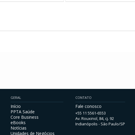
GERAL
CONTATO
Início
Fale conosco
PPTA Saúde
+55 11 5561-6553
Core Business
Av. Rouxinol, 84, cj. 92
eBooks
Indianópolis - São Paulo/SP
Notícias
Unidades de Negócios