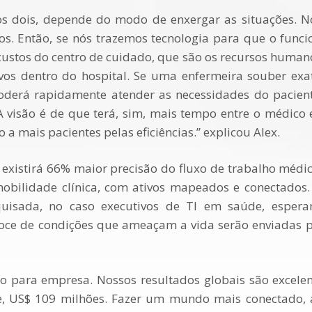
 dois, depende do modo de enxergar as situações. No 
s. Então, se nós trazemos tecnologia para que o funcion
stos do centro de cuidado, que são os recursos humano
os dentro do hospital. Se uma enfermeira souber exa
oderá rapidamente atender as necessidades do paciente
A visão é de que terá, sim, mais tempo entre o médico
 mais pacientes pelas eficiências.” explicou Alex.
 existirá 66% maior precisão do fluxo de trabalho médi
bilidade clínica, com ativos mapeados e conectados.
isada, no caso executivos de TI em saúde, esperam
coce de condições que ameaçam a vida serão enviadas p
 para empresa. Nossos resultados globais são excelen
re, US$ 109 milhões. Fazer um mundo mais conectado,