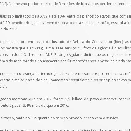
ANS). No mesmo período, cerca de 3 milhões de brasileiros perderam renda e 
duais são limitados pela ANS a até 10%, entre os planos coletivos, que cor
 até 30 beneficiários, que servem de base para a regulamentação, essa alta 
o de 2017.
 e pesquisadora em saúde do Instituto de Defesa do Consumidor (Idec), as
nos mostra que a ANS regula mal esse serviço. "O foco da agência é o equilí
consumidor." O diretor da ANS, Rodrigo Aguiar, admite que os reajustes alt
têm sido monitorados intensamente nos últimos três anos, apesar de ainda nã
 que, com o avanço da tecnologia utilizada em exames e procedimentos méd
mporta a maior parte dos equipamentos hospitalares e os princípios ativos 
ólar.
gados mostram que em 2017 foram 1,5 bilhão de procedimentos (consultas
dontológicos), 3,4% mais do que em 2016.
ialização, tanto no SUS quanto no serviço privado, encarecem o serviço.
les já correspondem a um quinto dos gastos assistenciais, de acordo com o I