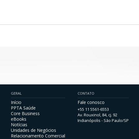
GERAL
CONTATO
Início
Fale conosco
PPTA Saúde
+55 11 5561-6553
Core Business
Av. Rouxinol, 84, cj. 92
eBooks
Indianópolis - São Paulo/SP
Notícias
Unidades de Negócios
Relacionamento Comercial