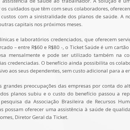
assistência de saúde ao trabalhador. A solução é u
os cuidados que têm com seus colaboradores, oferecen
 custos com a sinistralidade dos planos de saúde. A n
outras capitais nos próximos meses.
nicas e laboratórios credenciados, que oferecem serv
ado – entre R$60 e R$80 -, o Ticket Saúde é um cartão 
esa mensalmente e pode ser utilizado também na 
as credenciadas. O benefício ainda possibilita os colab
nsivo aos seus dependentes, sem custo adicional para a 
s grandes preocupações das empresas por conta do alt
 dos planos subiu e o custo do benefício passou a re
pesquisa da Associação Brasileira de Recursos Hum
s possam oferecer uma assistência à saúde de qualid
omes, Diretor Geral da Ticket.