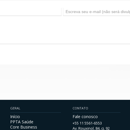
GERAL
CONTATO
Início
Fale conosco
PPTA Saúde
+55 11 5561-6553
Core Business
Av. Rouxinol, 84, cj. 92