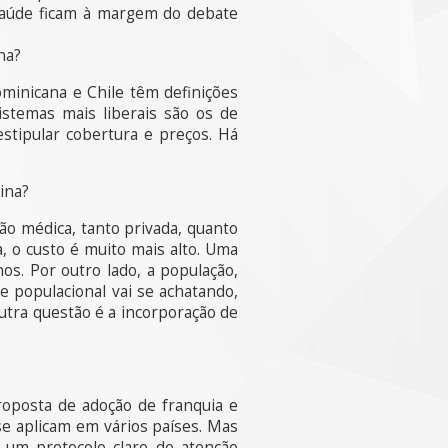
saúde ficam à margem do debate
na?
minicana e Chile têm definições
istemas mais liberais são os de
estipular cobertura e preços. Há
ina?
ão médica, tanto privada, quanto
, o custo é muito mais alto. Uma
s. Por outro lado, a população,
e populacional vai se achatando,
utra questão é a incorporação de
roposta de adoção de franquia e
se aplicam em vários países. Mas
 um protocolo claro de atenção