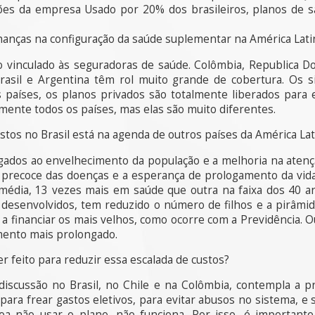
es da empresa Usado por 20% dos brasileiros, planos de 
hanças na configuração da saúde suplementar na América Lati
vinculado às seguradoras de saúde. Colômbia, Republica Do
Brasil e Argentina têm rol muito grande de cobertura. Os s
 países, os planos privados são totalmente liberados para 
mente todos os países, mas elas são muito diferentes.
stos no Brasil está na agenda de outros países da América Lat
igados ao envelhecimento da população e a melhoria na atenç
o precoce das doenças e a esperança de prologamento da vida
édia, 13 vezes mais em saúde que outra na faixa dos 40 ano
desenvolvidos, tem reduzido o número de filhos e a pirâmid
a financiar os mais velhos, como ocorre com a Previdência. O
mento mais prolongado.
 feito para reduzir essa escalada de custos?
iscussão no Brasil, no Chile e na Colômbia, contempla a p
para frear gastos eletivos, para evitar abusos no sistema, e 
a não usar o plano, não funciona. Por isso, é importante