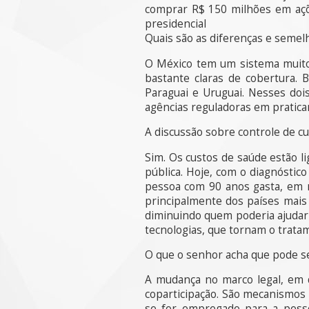
comprar R$ 150 milhões em açõ
presidencial
Quais são as diferenças e semel
O México tem um sistema muito 
bastante claras de cobertura. 
Paraguai e Uruguai. Nesses dois
agências reguladoras em pratica
A discussão sobre controle de cu
Sim. Os custos de saúde estão l
pública. Hoje, com o diagnóstic
pessoa com 90 anos gasta, em m
principalmente dos países mais 
diminuindo quem poderia ajudar 
tecnologias, que tornam o trata
O que o senhor acha que pode ser
A mudança no marco legal, em d
coparticipação. São mecanismos 
se for empregado para a pesso