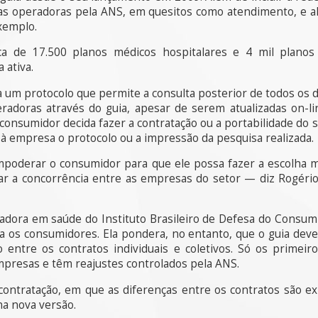
das operadoras pela ANS, em quesitos como atendimento, e a
exemplo.
ca de 17.500 planos médicos hospitalares e 4 mil planos 
 ativa.
ra um protocolo que permite a consulta posterior de todos os 
radoras através do guia, apesar de serem atualizadas on-l
 consumidor decida fazer a contratação ou a portabilidade do s
 à empresa o protocolo ou a impressão da pesquisa realizada.
mpoderar o consumidor para que ele possa fazer a escolha m
r a concorrência entre as empresas do setor — diz Rogério S
adora em saúde do Instituto Brasileiro de Defesa do Consumi
 os consumidores. Ela pondera, no entanto, que o guia deveria
 entre os contratos individuais e coletivos. Só os primeir
mpresas e têm reajustes controlados pela ANS.
ontratação, em que as diferenças entre os contratos são exp
a nova versão.