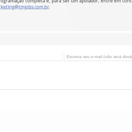
programação completa e, para ser um apoiador, entre em cont
keting@tmjobs.com.br
.