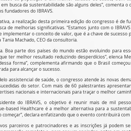
 em busca da sustentabilidade são alguns deles”, comenta o 
os fundadores do IBRAVS.
iativa, a realização desta primeira edição do congresso é de
a de melhorias significativas. “Estamos junto com o IBRAVS 
 implementar o conceito de valor, que é a chave de sucesso p
a Tania Machado, CEO da consultoria.
a. Boa parte dos países do mundo estão evoluindo para es
 que ter melhor resultado reduzindo desperdícios”, elenca Me
dessa forma”, complementa afirmando que o Brasil começou
ada para alcançar o sucesso.
elo assistencial de saúde, o congresso atende às novas de
ucedidas do setor. Com mais de 60 palestrantes apresentan
tises nacionais e internacionais para traçar o melhor caminh
esidente do IBRAVS, o objetivo é reunir mais de mil pess
-based Healthcare é a melhor alternativa para a sustentab
so começar”, declara enfatizando que o evento contribuirá com
os parceiros e patrocinadores e as inscrições já podem ser