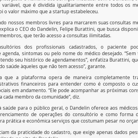
 variável, que é dividida igualitariamente entre todos os
foi o valor máximo que a startup estabeleceu.
ando nossos membros livres para marcarem suas consultas mé
xplica o CEO do Dandelin, Felipe Burattini, que busca disponi
membros, que terão acesso a consultas ilimitadas.
ultórios dos profissionais cadastrados, o paciente pode
de agenda, sintomas ou pelo nome do médico desejado. “Sem 
tendo seu histórico de agendamentos”, enfatiza Burattini, qu
ndo saúde àqueles que não tem acesso”, garante.
a que a plataforma opera de maneira completamente tra
ativos financeiros para entender como é composto o cu
ociais em andamento. “Ele pode acompanhar as próximas consu
ra cada membro da comunidade”, diz.
 saúde para o público geral, o Dandelin oferece aos médico
renciamento de operações do consultório e como forma de
ira prática e econômica serviços que costumam pesar no orça
m da praticidade do cadastro, que exige apenas dados pes