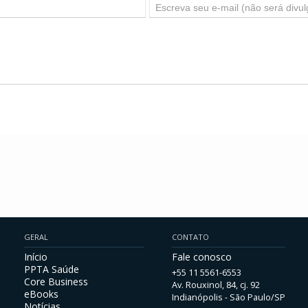
GERAL
CONTATO
Início
Fale conosco
PPTA Saúde
+55 11 5561-6553
Core Business
Av. Rouxinol, 84, cj. 92
eBooks
Indianópolis - São Paulo/SP
Notícias