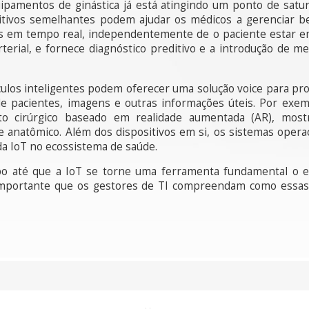
pamentos de ginástica já está atingindo um ponto de satu
ositivos semelhantes podem ajudar os médicos a gerenciar 
s em tempo real, independentemente de o paciente estar em c
rterial, e fornece diagnóstico preditivo e a introdução de m
culos inteligentes podem oferecer uma solução voice para pr
e pacientes, imagens e outras informações úteis. Por exempl
o cirúrgico baseado em realidade aumentada (AR), mos
anatômico. Além dos dispositivos em si, os sistemas ope
da IoT no ecossistema de saúde.
o até que a IoT se torne uma ferramenta fundamental o e
 importante que os gestores de TI compreendam como essas 