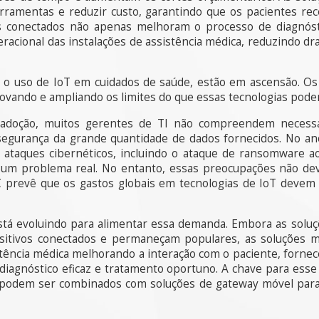
erramentas e reduzir custo, garantindo que os pacientes 
os conectados não apenas melhoram o processo de diagnós
racional das instalações de assistência médica, reduzindo dra
 o uso de IoT em cuidados de saúde, estão em ascensão. Os
ovando e ampliando os limites do que essas tecnologias podem
 adoção, muitos gerentes de TI não compreendem necessa
segurança da grande quantidade de dados fornecidos. No ano
m ataques cibernéticos, incluindo o ataque de ransomware 
 um problema real. No entanto, essas preocupações não dev
 prevê que os gastos globais em tecnologias de IoT devem 
stá evoluindo para alimentar essa demanda. Embora as soluçõ
ositivos conectados e permaneçam populares, as soluções 
stência médica melhorando a interação com o paciente, forne
diagnóstico eficaz e tratamento oportuno. A chave para ess
e podem ser combinados com soluções de gateway móvel para 