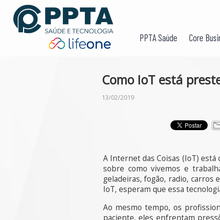
PPTA Saúde
Core Busi
Como IoT está preste
13/02/2019
A Internet das Coisas (IoT) está
sobre como vivemos e trabalh
geladeiras, fogão, radio, carro
IoT, esperam que essa tecnologia
Ao mesmo tempo, os profissiona
paciente, eles enfrentam pres