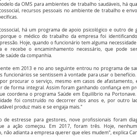
odelo da OMS para ambientes de trabalho saudáveis, há quat
sicossocial, recursos pessoais no ambiente de trabalho e en
ecíficas.
ossocial, há um programa de apoio psicológico e outro de
porque o médico do trabalho da empresa foi identifican
ressão. Hoje, quando o funcionário tem alguma necessidade 
a e recebe o encaminhamento necessário, que pode ser,
 de saúde da companhia.
nte em 2013 e no ano seguinte entrou no programa de saú
 funcionários se sentissem à vontade para usar o benefício
por procurar o serviço, mesmo em casos de afastamento,
 de forma integral. Assim foram ganhando confiança em proc
que coordena o programa Saúde em Equilíbrio na Portonave.
lidade foi construído no decorrer dos anos e, por outro 
ável produz mais e se engaja mais."
de estresse para gestores, nove profissionais foram dia
e a ação começou. Em 2017, foram três. Hoje, nenhum
o, não adianta a empresa querer que eles mudem", explica Can