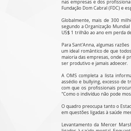
nas empresas e dos profissiona
Fundação Dom Cabral (FDC) e es
Globalmente, mais de 300 milh
segundo a Organização Mundial d
US$ 1 trilhão ao ano em perda d
Para Sant'Anna, algumas razões l
um ideal romântico de que todo
maioria das empresas, onde é pr
ser produtivo e jamais adoecer.
A OMS completa a lista informa
assédio e bullying, excesso de 
com que os profissionais proc
"Como o indivíduo não pode mostr
O quadro preocupa tanto o Estad
em questões ligadas à saúde men
Levantamento da Mercer Marsh
ligados à saúde mental. Enquan