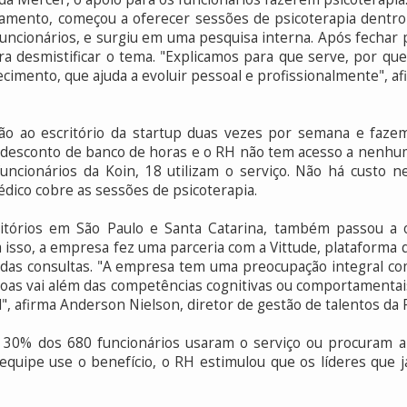
gamento, começou a oferecer sessões de psicoterapia dentro 
funcionários, e surgiu em uma pesquisa interna. Após fechar 
ra desmistificar o tema. "Explicamos para que serve, por q
cimento, que ajuda a evoluir pessoal e profissionalmente", a
vão ao escritório da startup duas vezes por semana e faz
 desconto de banco de horas e o RH não tem acesso a nenhum
70 funcionários da Koin, 18 utilizam o serviço. Não há cust
édico cobre as sessões de psicoterapia.
ritórios em São Paulo e Santa Catarina, também passou a 
 isso, a empresa fez uma parceria com a Vittude, plataforma 
or das consultas. "A empresa tem uma preocupação integral c
soas vai além das competências cognitivas ou comportament
", afirma Anderson Nielson, diretor de gestão de talentos da R
30% dos 680 funcionários usaram o serviço ou procuram a 
equipe use o benefício, o RH estimulou que os líderes que 