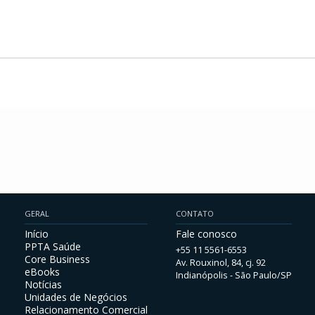
GERAL
CONTATO
Início
Fale conosco
PPTA Saúde
+55 11 5561-6553
Core Business
Av. Rouxinol, 84, cj. 92
eBooks
Indianópolis - São Paulo/SP
Notícias
Unidades de Negócios
Relacionamento Comercial