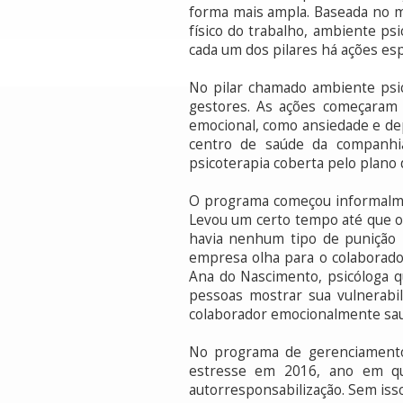
forma mais ampla. Baseada no m
físico do trabalho, ambiente p
cada um dos pilares há ações esp
No pilar chamado ambiente psic
gestores. As ações começaram 
emocional, como ansiedade e dep
centro de saúde da companhi
psicoterapia coberta pelo plano
O programa começou informalme
Levou um certo tempo até que os
havia nenhum tipo de punição 
empresa olha para o colaborador
Ana do Nascimento, psicóloga 
pessoas mostrar sua vulnerabi
colaborador emocionalmente saud
No programa de gerenciamento 
estresse em 2016, ano em qu
autorresponsabilização. Sem iss