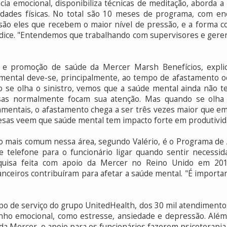
cia emocional, disponibiliza técnicas de meditação, aborda 
ividades físicas. No total são 10 meses de programa, com e
ão eles que recebem o maior nível de pressão, e a forma com
ndice. "Entendemos que trabalhando com supervisores e gere
ão e promoção de saúde da Mercer Marsh Benefícios, expli
mental deve-se, principalmente, ao tempo de afastamento o
o se olha o sinistro, vemos que a saúde mental ainda não 
as normalmente focam sua atenção. Mas quando se olha 
entais, o afastamento chega a ser três vezes maior que em o
resas veem que saúde mental tem impacto forte em produtivid
io mais comum nessa área, segundo Valério, é o Programa de 
 telefone para o funcionário ligar quando sentir necessida
esquisa feita com apoio da Mercer no Reino Unido em 2
anceiros contribuíram para afetar a saúde mental. "É importa
o de serviço do grupo UnitedHealth, dos 30 mil atendimento
ho emocional, como estresse, ansiedade e depressão. Alé
da Mercer, o apoio para os funcionários fazerem psicoterapia