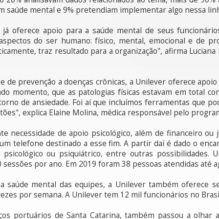
em saúde mental e 9% pretendiam implementar algo nessa lin
já oferece apoio para a saúde mental de seus funcionári
aspectos do ser humano: físico, mental, emocional e de pr
camente, traz resultado para a organização", afirma Luciana
e de prevenção a doenças crônicas, a Unilever oferece apoio p
o momento, que as patologias físicas estavam em total con
orno de ansiedade. Foi aí que incluímos ferramentas que pod
tões", explica Elaine Molina, médica responsável pelo progra
 necessidade de apoio psicológico, além de financeiro ou j
 um telefone destinado a esse fim. A partir daí é dado o en
icológico ou psiquiátrico, entre outras possibilidades. 
00 sessões por ano. Em 2019 foram 38 pessoas atendidas até a
 a saúde mental das equipes, a Unilever também oferece s
zes por semana. A Unilever tem 12 mil funcionários no Brasil
ços portuários de Santa Catarina, também passou a olhar a