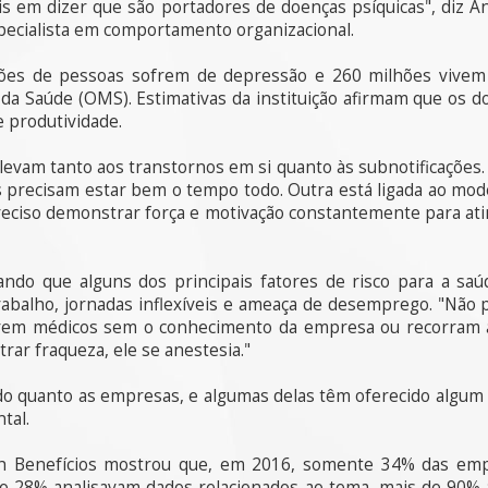
is em dizer que são portadores de doenças psíquicas", diz A
pecialista em comportamento organizacional.
ões de pessoas sofrem de depressão e 260 milhões vivem
a Saúde (OMS). Estimativas da instituição afirmam que os d
e produtividade.
evam tanto aos transtornos em si quanto às subnotificações. 
s precisam estar bem o tempo todo. Outra está ligada ao mod
eciso demonstrar força e motivação constantemente para ating
ndo que alguns dos principais fatores de risco para a sa
trabalho, jornadas inflexíveis e ameaça de desemprego. "Não 
urem médicos sem o conhecimento da empresa ou recorram a 
ar fraqueza, ele se anestesia."
o quanto as empresas, e algumas delas têm oferecido algum 
tal.
 Benefícios mostrou que, em 2016, somente 34% das em
to 28% analisavam dados relacionados ao tema, mais de 90% 