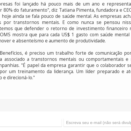
presas foi lançado há pouco mais de um ano e represent
 80% do faturamento", diz Tatiana Pimenta, fundadora e CEO
ás, hoje ainda se fala pouco de saúde mental. As empresas ac
os por transtornos mentais. E como nunca se pensou nis
emos que defender o retorno de investimento financeiro ne
OMS mostra que para cada US$ 1 gasto com saúde mental 
nover e absenteísmo e aumento de produtividade.
Benefícios, é preciso um trabalho forte de comunicação p
a associado a transtornos mentais ou comportamentais e
ompanhias. "É papel da empresa garantir que o colaborador s
 por um treinamento da liderança. Um líder preparado e at
e direcioná-lo."