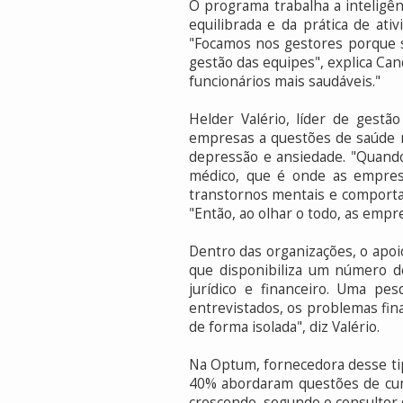
O programa trabalha a inteligên
equilibrada e da prática de at
"Focamos nos gestores porque s
gestão das equipes", explica Ca
funcionários mais saudáveis."
Helder Valério, líder de gest
empresas a questões de saúde 
depressão e ansiedade. "Quand
médico, que é onde as empres
transtornos mentais e comportam
"Então, ao olhar o todo, as emp
Dentro das organizações, o apo
que disponibiliza um número de
jurídico e financeiro. Uma p
entrevistados, os problemas fin
de forma isolada", diz Valério.
Na Optum, fornecedora desse tip
40% abordaram questões de cun
crescendo, segundo o consultor 