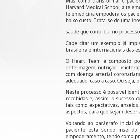
Mas, como transformar o pacien
Harvard Medical School, a telem
telemedicina empodera os pacien
baixo custo. Trata-se de uma in
saúde que contribui no processo
Cabe citar um exemplo já impla
brasileira e internacionais das 
O Heart Team é composto por equ
enfermagem, nutrição, fisiotera
com doença arterial coronarian
adequado, caso a caso. Ou seja, 
Neste processo é possível ident
recebidas e, assim, o sucesso 
tais como expectativas, anseios
aspectos, para que sejam desenv
Voltando ao parágrafo inicial
paciente está sendo inserido
empoderamento, tendo como premi