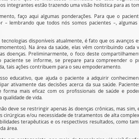
os integrantes estão trazendo uma visão holística para as to
mento, faço aqui algumas ponderações. Para que o pacient
etor – lembrando que todos nós somos pacientes –, alguma
 tecnologias disponíveis atualmente, é fato que os avanços 
 momentos). Na área da saúde, elas vêm contribuindo cada 
as doenças. Preliminarmente, o foco deste compartilhament
 o paciente se informe, se prepare para compreender o p
da, tais ações contribuem para o seu empoderamento.
 educativo, que ajuda o paciente a adquirir conheciment
cipar ativamente das decisões acerca da sua saúde. Pacient
e forma mais eficaz com os profissionais de saúde e pod
 qualidade de vida.
o deve se restringir apenas às doenças crônicas, mas sim, e
s cirúrgicas e/ou necessidade de tratamentos de alta complex
bilidades terapêuticas e os respectivos resultados, como ta
da área.