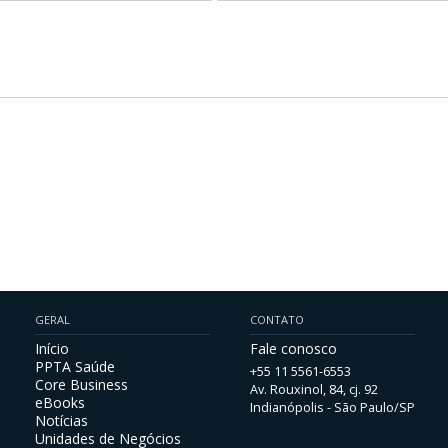
GERAL
CONTATO
Início
Fale conosco
PPTA Saúde
+55 11 5561-6553
Core Business
Av. Rouxinol, 84, cj. 92
eBooks
Indianópolis - São Paulo/SP
Notícias
Unidades de Negócios