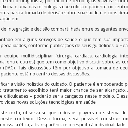
te em protagonista, por meio de tecnologias viáveis? Conf
edicina é uma das tecnologias que coloca o paciente no centro
tes para a tomada de decisão sobre sua saúde e é considerad
ovação em
 de integração e decisão compartilhada entre os agentes envo
ntado em alguns serviços de saúde e que tem sua importân
especialidades, conforme publicações de seus guidelines: o He
ipe multidisciplinar (cirurgia cardíaca, cardiologia interv
pia, entre outros) que tem como objetivo discutir sobre as co
a (DAC). Tais discussões têm por objetivo a tomada de de
o paciente está no centro dessas discussões.
ificar a visão holística do cuidado. O paciente é empoderado 
do tratamento escolhido terá maior chance de ser alcançado.
 e dificuldades – poderão ser alcançados neste modelo. É e
olvidas novas soluções tecnológicas em saúde.
 deste texto, observa-se que todos os players do sistema 
 neste contexto. Dessa forma, será possível construir u
ssa a ética, a transparência e o respeito à individualidade.