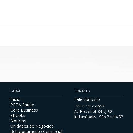
GERAL
CONTATO
Início
Fale conosco
PPTA Saúde
+55 11 5561-6553
Core Business
Av. Rouxinol, 84, cj. 92
eBooks
Indianópolis - São Paulo/SP
Notícias
Unidades de Negócios
Relacionamento Comercial