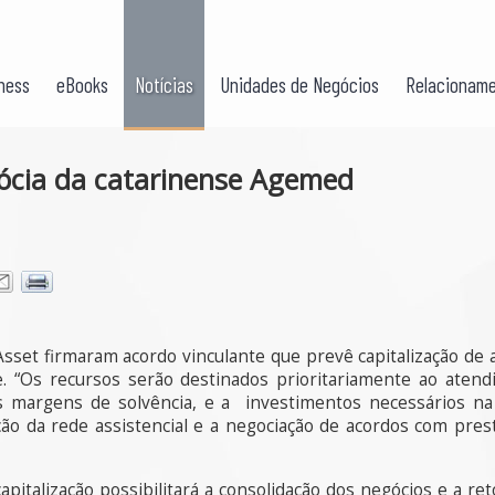
ness
eBooks
Notícias
Unidades de Negócios
Relacioname
sócia da catarinense Agemed
sset firmaram acordo vinculante que prevê capitalização de 
. “Os recursos serão destinados prioritariamente ao aten
 margens de solvência, e a investimentos necessários na
 da rede assistencial e a negociação de acordos com prest
pitalização possibilitará a consolidação dos negócios e a re