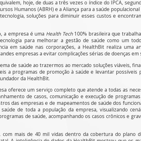
quivalem, hoje, de duas a três vezes o índice do IPCA, segun
ecursos Humanos (ABRH) e a Aliança para a saúde populaciona
ecnologia, soluções para diminuir esses custos e encontra
o, a empresa é uma
Health Tech
100% brasileira que trabalh
a tecnologia para melhorar a gestão de saúde como um tod
gência em saúde nas corporações, a HealthBit realiza uma a
andes empresas a evitar complicações sérias de doenças em 
tema de saúde ao trazermos ao mercado soluções viáveis, fina
eis a programas de promoção à saúde e levantar possíveis
fundador da HealthBit.
esa oferece um serviço completo que atende a todas as nece
panhamento de casos, comunicação e execução de programas
istros das empresas e de mapeamentos de saúde dos funcioná
a saúde de toda a população da empresa, visualizando cenár
 programas de saúde, acompanhando os casos crônicos e grave
, com mais de 40 mil vidas dentro da cobertura do plano 
tal. A inteligência de dados da HealthBit mostrou que os m