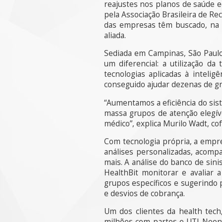
reajustes nos planos de saúde e
pela Associação Brasileira de R
das empresas têm buscado, na t
aliada.
Sediada em Campinas, São Paul
um diferencial: a utilização d
tecnologias aplicadas à inteli
conseguido ajudar dezenas de gr
“Aumentamos a eficiência do sis
massa grupos de atenção elegív
médico”, explica Murilo Wadt, co
Com tecnologia própria, a empr
análises personalizadas, acom
mais. A análise do banco de sin
HealthBit monitorar e avaliar 
grupos específicos e sugerindo
e desvios de cobrança.
Um dos clientes da health tech
milhões com partos e UTI Neona