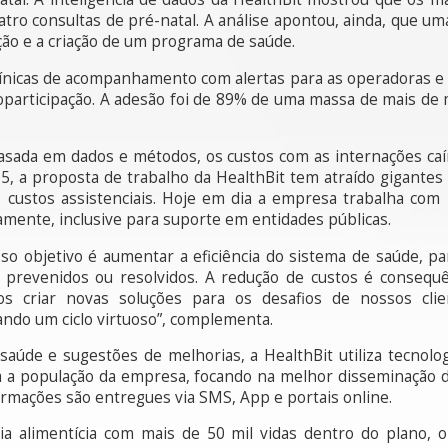
ro consultas de pré-natal. A análise apontou, ainda, que u
ação e a criação de um programa de saúde.
línicas de acompanhamento com alertas para as operadoras e
oparticipação. A adesão foi de 89% de uma massa de mais de 
sada em dados e métodos, os custos com as internações ca
, a proposta de trabalho da HealthBit tem atraído gigantes
 custos assistenciais. Hoje em dia a empresa trabalha co
mente, inclusive para suporte em entidades públicas.
o objetivo é aumentar a eficiência do sistema de saúde, p
prevenidos ou resolvidos. A redução de custos é consequê
s criar novas soluções para os desafios de nossos clie
ando um ciclo virtuoso”, complementa.
e saúde e sugestões de melhorias, a HealthBit utiliza tecno
a a população da empresa, focando na melhor disseminação d
mações são entregues via SMS, App e portais online.
ria alimentícia com mais de 50 mil vidas dentro do plano, o