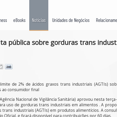
ness
eBooks
Notícias
Unidades de Negócios
Relacioname
ta pública sobre gorduras trans indust
mite de 2% de ácidos graxos trans industriais (AGTIs) sob
 ao consumidor final
(Agência Nacional de Vigilância Sanitária) aprovou nesta terça
ara uso de gorduras trans industriais em alimentos . A propos
s trans industriais (AGTIs) em produtos alimentícios. A cons
o Oficial, e ficará disponível para contribuições por 60 dias.