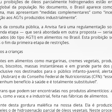
ou proibições de óleos parcialmente hidrogenados estão
global da população. No documento, o Brasil aparece com
ma, mas apresentam “medidas complementares” como “ince
ção aos AGTs produzidos industrialmente”.
es da consulta pública, a Anvisa fará uma regulamentação s
gunda etapa — que será abordada em outra proposta — seria
ados (do tipo AGTI) em alimentos no Brasil. Esta proibição
 o fim da primeira etapa de restrições.
s a crianças
tes em alimentos como margarinas, cremes vegetais, produto
tes, biscoitos, massas instantâneas e em grande parte dos
clusive nos destinados para o público infanto-juvenil, ale
o (Asbran) e do Conselho Federal de Nutricionistas (CFN): “ess
enhum benefício à saúde e é totalmente substituível”.
trans que podem ser encontradas nos produtos alimentícios: 
como a vaca; e a industrial, feita nas fábricas de alimentos.
fonte desta gordura maléfica na nossa dieta. Ela é produz
deles o de hidrogenação parcial de óleos vegetais. Neste proce