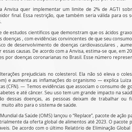
a Anvisa quer implementar um limite de 2% de AGTI sobr
dor final. Essa restrição, que também seria válida para os s
.
e de estudos científicos que demonstram que os ácidos grax
s doenças , com evidências convincentes de que seu consumo
risco de desenvolvimento de doenças cardiovasculares , aum
r essas causas. De acordo com a Anvisa, estima-se que, em 
es por doenças coronarianas no Brasil. Esse número represen
terações prejudiciais no colesterol. Ela não só eleva o coles
om) e aumenta as inflamações do organismo — explica Luiza 
tas (CFN). — Temos evidências que associam o consumo de go
, diabetes e até câncer. Seu uso tem um grande impacto na saú
ão dessas doenças, as pessoas deixam de trabalhar ou fi
uito alto para o sistema de saúde.
Mundial da Saúde (OMS) lançou o “Replace”, pacote de ação pa
rialmente da oferta global de alimentos até 2023. O pacote p
áveis. De acordo com o último Relatório de Eliminação Globa