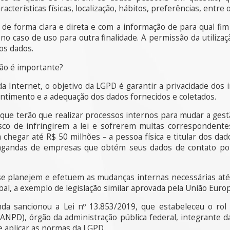
acterísticas físicas, localização, hábitos, preferências, entre 
a de forma clara e direta e com a informação de para qual fi
 no caso de uso para outra finalidade. A permissão da utiliz
os dados.
ação é importante?
 Internet, o objetivo da LGPD é garantir a privacidade dos i
sentimento e a adequação dos dados fornecidos e coletados.
que terão que realizar processos internos para mudar a gest
isco de infringirem a lei e sofrerem multas corresponden
hegar até R$ 50 milhões – a pessoa física e titular dos dado
pagandas de empresas que obtém seus dados de contato po
 planejem e efetuem as mudanças internas necessárias até q
bal, a exemplo de legislação similar aprovada pela União Europ
nda sancionou a Lei nº 13.853/2019, que estabeleceu o ro
ANPD), órgão da administração pública federal, integrante d
 e aplicar as normas da LGPD.