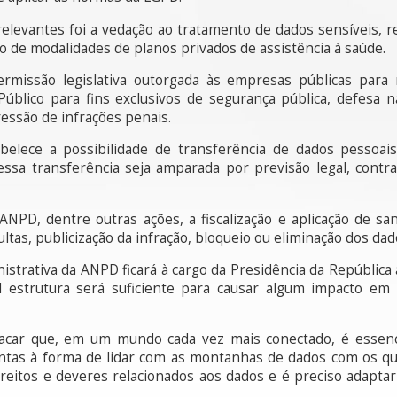
relevantes foi a vedação ao tratamento de dados sensíveis, r
ão de modalidades de planos privados de assistência à saúde.
issão legislativa outorgada às empresas públicas para 
Público para fins exclusivos de segurança pública, defesa n
ressão de infrações penais.
belece a possibilidade de transferência de dados pessoais
essa transferência seja amparada por previsão legal, contr
ANPD, dentre outras ações, a fiscalização e aplicação de sa
ltas, publicização da infração, bloqueio ou eliminação dos dad
nistrativa da ANPD ficará à cargo da Presidência da Repúblic
al estrutura será suficiente para causar algum impacto em
acar que, em um mundo cada vez mais conectado, é essen
tentas à forma de lidar com as montanhas de dados com os qu
ireitos e deveres relacionados aos dados e é preciso adaptar