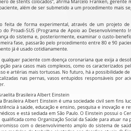
ro de stents colocados”, afirma Marcelo Franken, gerente m
a o paciente, além de ser submetido a um procedimento mais 
do feita de forma experimental, através de um projeto de
o do Proadi-SUS (Programa de Apoio ao Desenvolvimento In
ança do sistema e, posteriormente, examinar o custo-benefí
imeira fase, passarão pelo procedimento entre 80 e 90 paci
ento já é usado cotidianamente.
qualquer paciente com doença coronariana que exija a desob
pção para casos mais complexos, como os caracterizados pel
esso e artérias mais tortuosas. No futuro, há a possibilidade 
alizadas nas pernas, vasos entupidos responsáveis por aci
r.
aelita Brasileira Albert Einstein
a Brasileira Albert Einstein é uma sociedade civil sem fins l
istência à saúde, educação e ensino, pesquisa e inovação e r
 médicos e está sediada em São Paulo. O Einstein possui o Cer
é qualificada como Organização Social da Saúde para atuar na
promisso com o desenvolvimento amplo do sistema de saúd