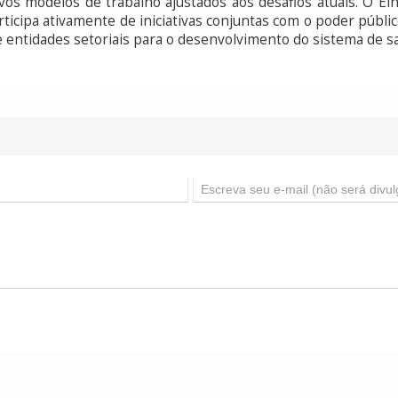
os modelos de trabalho ajustados aos desafios atuais. O Ein
rticipa ativamente de iniciativas conjuntas com o poder públic
 entidades setoriais para o desenvolvimento do sistema de sa