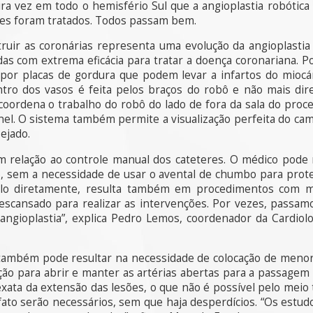
ra vez em todo o hemisfério Sul que a angioplastia robótica
ntes foram tratados. Todos passam bem.
uir as coronárias representa uma evolução da angioplasti
s com extrema eficácia para tratar a doença coronariana. P
por placas de gordura que podem levar a infartos do miocárd
ntro dos vasos é feita pelos braços do robô e não mais di
l coordena o trabalho do robô do lado de fora da sala do pr
l. O sistema também permite a visualização perfeita do cam
ejado.
m relação ao controle manual dos cateteres. O médico pode 
, sem a necessidade de usar o avental de chumbo para prote
iá-lo diretamente, resulta também em procedimentos com 
descansado para realizar as intervenções. Por vezes, passam
ngioplastia”, explica Pedro Lemos, coordenador da Cardiolo
 também pode resultar na necessidade de colocação de menor 
ão para abrir e manter as artérias abertas para a passagem 
exata da extensão das lesões, o que não é possível pelo meio 
 fato serão necessários, sem que haja desperdícios. “Os estu