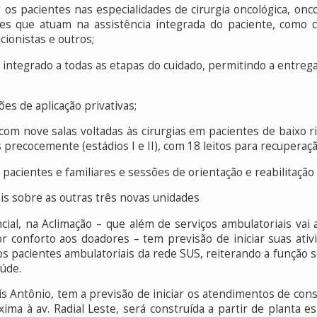
os pacientes nas especialidades de cirurgia oncológica, oncol
ares que atuam na assistência integrada do paciente, como ca
cionistas e outros;
 integrado a todas as etapas do cuidado, permitindo a entreg
es de aplicação privativas;
com nove salas voltadas às cirurgias em pacientes de baixo ri
 precocemente (estádios I e II), com 18 leitos para recuperaçã
pacientes e familiares e sessões de orientação e reabilitação 
s sobre as outras três novas unidades
cial, na Aclimação – que além de serviços ambulatoriais va
r conforto aos doadores – tem previsão de iniciar suas at
pacientes ambulatoriais da rede SUS, reiterando a função soc
aúde.
 Luís Antônio, tem a previsão de iniciar os atendimentos de c
xima à av. Radial Leste, será construída a partir de planta 