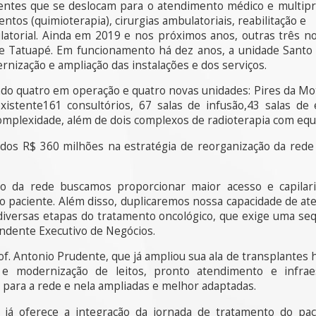
entes que se deslocam para o atendimento médico e multiprof
ntos (quimioterapia), cirurgias ambulatoriais, reabilitação e
atorial. Ainda em 2019 e nos próximos anos, outras três n
m e Tatuapé. Em funcionamento há dez anos, a unidade Santo
nização e ampliação das instalações e dos serviços.
ndo quatro em operação e quatro novas unidades: Pires da Mota
existente161 consultórios, 67 salas de infusão,43 salas de
omplexidade, além de dois complexos de radioterapia com equ
dos R$ 360 milhões na estratégia de reorganização da red
ão da rede buscamos proporcionar maior acesso e capilar
o paciente. Além disso, duplicaremos nossa capacidade de at
 diversas etapas do tratamento oncológico, que exige uma sequ
ndente Executivo de Negócios.
of. Antonio Prudente, que já ampliou sua ala de transplante
 e modernização de leitos, pronto atendimento e infrae
 para a rede e nela ampliadas e melhor adaptadas.
já oferece a integração da jornada de tratamento do paci