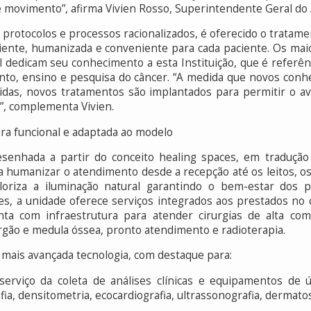
 movimento”, afirma Vivien Rosso, Superintendente Geral do
protocolos e processos racionalizados, é oferecido o tratam
ciente, humanizada e conveniente para cada paciente. Os mai
l dedicam seu conhecimento a esta Instituição, que é referên
ento, ensino e pesquisa do câncer. “A medida que novos conh
ecidas, novos tratamentos são implantados para permitir o 
s”, complementa Vivien.
ura funcional e adaptada ao modelo
senhada a partir do conceito healing spaces, em tradução 
ra humanizar o atendimento desde a recepção até os leitos, os
aloriza a iluminação natural garantindo o bem-estar dos 
, a unidade oferece serviços integrados aos prestados no co
a com infraestrutura para atender cirurgias de alta comp
rgão e medula óssea, pronto atendimento e radioterapia.
 mais avançada tecnologia, com destaque para:
erviço da coleta de análises clínicas e equipamentos de 
a, densitometria, ecocardiografia, ultrassonografia, dermatos