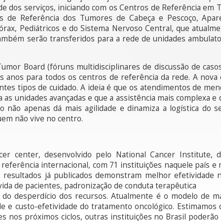
de dos serviços, iniciando com os Centros de Referência em
de Referência dos Tumores de Cabeça e Pescoço, Aparelh
Tórax, Pediátricos e do Sistema Nervoso Central, que atual
ambém serão transferidos para a rede de unidades ambulator
Tumor Board (fóruns multidisciplinares de discussão de caso
s anos para todos os centros de referência da rede. A nova
entes tipos de cuidado. A ideia é que os atendimentos de m
a as unidades avançadas e que a assistência mais complexa e
o não apenas dá mais agilidade e dinamiza a logística do se
quem não vive no centro.
er center, desenvolvido pelo National Cancer Institute,
 referência internacional, com 71 instituições naquele país 
s resultados já publicados demonstram melhor efetividade 
evida de pacientes, padronização de conduta terapêutica
do desperdício dos recursos. Atualmente é o modelo de ma
de e custo-efetividade do tratamento oncológico. Estimamos
 nos próximos ciclos, outras instituições no Brasil poderã