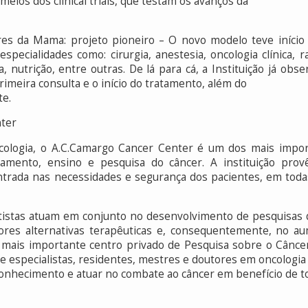
eios dos clinical trials, que testam os avanços da
es da Mama: projeto pioneiro – O novo modelo teve iníci
ecialidades como: cirurgia, anestesia, oncologia clínica, ra
gia, nutrição, entre outras. De lá para cá, a Instituição já o
imeira consulta e o início do tratamento, além do
te.
ter
cologia, o A.C.Camargo Cancer Center é um dos mais impor
tamento, ensino e pesquisa do câncer. A instituição provê
trada nas necessidades e segurança dos pacientes, em todas
tistas atuam em conjunto no desenvolvimento de pesquisas q
ores alternativas terapêuticas e, consequentemente, no a
 mais importante centro privado de Pesquisa sobre o Câncer
de especialistas, residentes, mestres e doutores em oncologia
 conhecimento e atuar no combate ao câncer em benefício de to