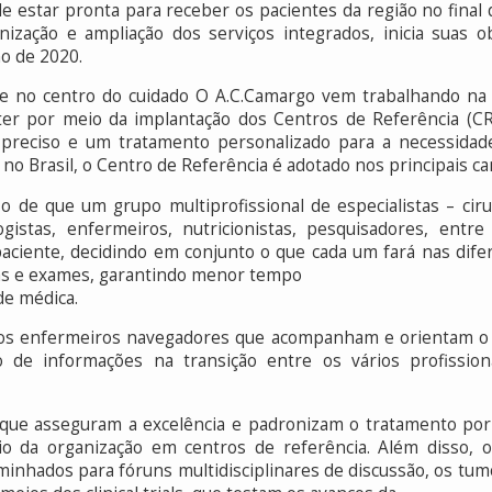
 estar pronta para receber os pacientes da região no final 
ização e ampliação dos serviços integrados, inicia suas
ho de 2020.
te no centro do cuidado O A.C.Camargo vem trabalhando na
r por meio da implantação dos Centros de Referência (CR)
preciso e um tratamento personalizado para a necessidade
no Brasil, o Centro de Referência é adotado nos principais c
 de que um grupo multiprofissional de especialistas – ciru
logistas, enfermeiros, nutricionistas, pesquisadores, entr
aciente, decidindo em conjunto o que cada um fará nas difer
tas e exames, garantindo menor tempo
de médica.
dos enfermeiros navegadores que acompanham e orientam o 
uxo de informações na transição entre os vários profissio
 que asseguram a excelência e padronizam o tratamento por 
io da organização em centros de referência. Além disso,
minhados para fóruns multidisciplinares de discussão, os tu