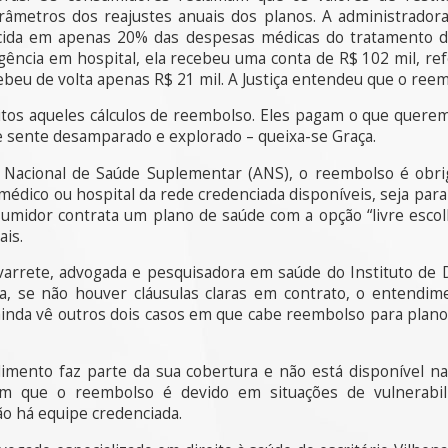
metros dos reajustes anuais dos planos. A administrador
arcida em apenas 20% das despesas médicas do tratamento d
gência em hospital, ela recebeu uma conta de R$ 102 mil, re
eu de volta apenas R$ 21 mil. A Justiça entendeu que o reemb
itos aqueles cálculos de reembolso. Eles pagam o que querem
e sente desamparado e explorado – queixa-se Graça.
Nacional de Saúde Suplementar (ANS), o reembolso é obrig
dico ou hospital da rede credenciada disponíveis, seja para
sumidor contrata um plano de saúde com a opção “livre esco
ais.
arrete, advogada e pesquisadora em saúde do Instituto de 
ha, se não houver cláusulas claras em contrato, o entendi
 ainda vê outros dois casos em que cabe reembolso para plan
imento faz parte da sua cobertura e não está disponível na
m que o reembolso é devido em situações de vulnerabil
ão há equipe credenciada.