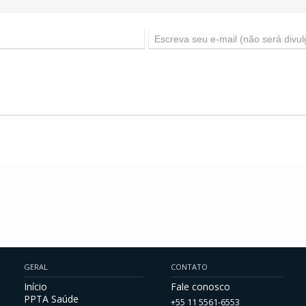
GERAL
CONTATO
Início
Fale conosco
PPTA Saúde
+55 11 5561-6553