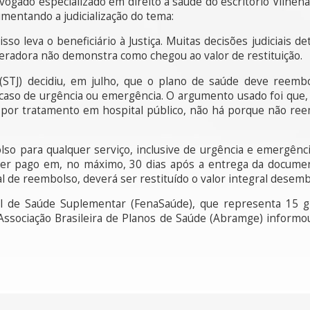
vogado especializado em direito à saúde do escritório Vilhena 
mentando a judicialização do tema:
 isso leva o beneficiário à Justiça. Muitas decisões judiciai
eradora não demonstra como chegou ao valor de restituição.
 (STJ) decidiu, em julho, que o plano de saúde deve reem
aso de urgência ou emergência. O argumento usado foi que, s
 por tratamento em hospital público, não há porque não reem
so para qualquer serviço, inclusive de urgência e emergênci
 ser pago em, no máximo, 30 dias após a entrega da docume
l de reembolso, deverá ser restituído o valor integral desemb
al de Saúde Suplementar (FenaSaúde), que representa 15 
 Associação Brasileira de Planos de Saúde (Abramge) informo