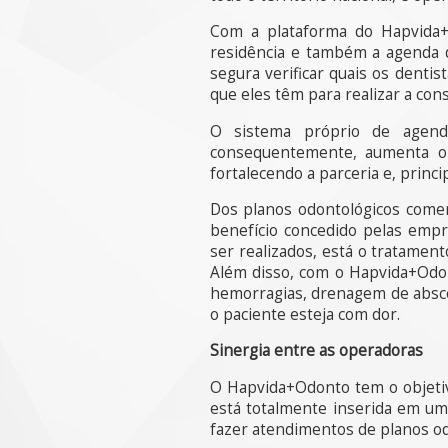
Com a plataforma do Hapvida+O
residência e também a agenda d
segura verificar quais os denti
que eles têm para realizar a con
O sistema próprio de agenda
consequentemente, aumenta o 
fortalecendo a parceria e, princ
Dos planos odontológicos comerc
benefício concedido pelas emp
ser realizados, está o tratamen
Além disso, com o Hapvida+Odon
hemorragias, drenagem de absce
o paciente esteja com dor.
Sinergia entre as operadoras
O Hapvida+Odonto tem o objetivo
está totalmente inserida em uma
fazer atendimentos de planos od