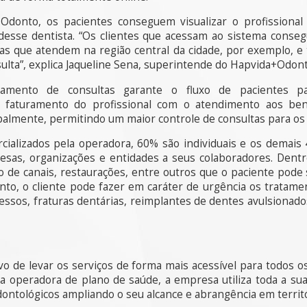
donto, os pacientes conseguem visualizar o profissiona
esse dentista. “Os clientes que acessam ao sistema conse
stas que atendem na região central da cidade, por exemplo,
sulta”, explica Jaqueline Sena, superintende do Hapvida+Odont
mento de consultas garante o fluxo de pacientes pa
faturamento do profissional com o atendimento aos bene
ipalmente, permitindo um maior controle de consultas para os 
ializados pela operadora, 60% são individuais e os demais 4
resas, organizações e entidades a seus colaboradores. Den
to de canais, restaurações, entre outros que o paciente pod
to, o cliente pode fazer em caráter de urgência os tratamen
ssos, fraturas dentárias, reimplantes de dentes avulsionado
 de levar os serviços de forma mais acessível para todos os
 operadora de plano de saúde, a empresa utiliza toda a sua
ontológicos ampliando o seu alcance e abrangência em territó