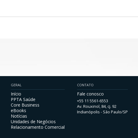
GERAL
CONTATO
Início
Fale conosco
PPTA Saúde
+55 11 5561-6553
Core Business
Av. Rouxinol, 84, cj. 92
eBooks
Indianópolis - São Paulo/SP
Notícias
Unidades de Negócios
Relacionamento Comercial