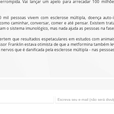
terrompida. Vai lançar um apelo para arrecadar 100 milhõe
 mil pessoas vivem com esclerose múltipla, doença auto-
, como caminhar, conversar, comer e até pensar. Existem trat
lam o sistema imunológico, mas nada ajuda as pessoas na fase
alertem que resultados espetaculares em estudos com anima
or Franklin estava otimista de que a metformina também lev
nervos que é danificada pela esclerose múltipla - nas pessoa