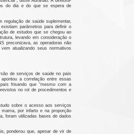
tencial”, disse Abrahão. A diretora-
tos do dia e do que se espera de
 em regulação de saúde suplementar,
existiam parâmetros para definir o
ização de estudos que se chegou ao
strutura, levando em consideração o
NS preconizava, as operadoras não
 vem atualizando seus normativos
ersão de serviços de saúde no país
apontou a correlação entre essas
do país frisando que "mesmo com a
previstos no rol de procedimentos e
studo sobre o acesso aos serviços
 mama, por infarto e na proporção
a, foram utilizadas bases de dados
s, ponderou que, apesar de vir de