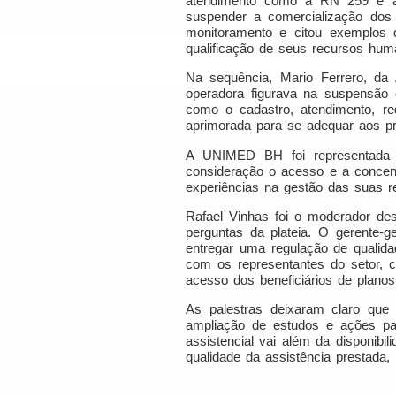
atendimento como a RN 259 e a I
suspender a comercialização dos
monitoramento e citou exemplos 
qualificação de seus recursos hum
Na sequência, Mario Ferrero, da 
operadora figurava na suspensão
como o cadastro, atendimento, red
aprimorada para se adequar aos p
A UNIMED BH foi representada po
consideração o acesso e a concen
experiências na gestão das suas re
Rafael Vinhas foi o moderador de
perguntas da plateia. O gerente-
entregar uma regulação de qualida
com os representantes do setor, c
acesso dos beneficiários de planos
As palestras deixaram claro que
ampliação de estudos e ações par
assistencial vai além da disponibi
qualidade da assistência prestada