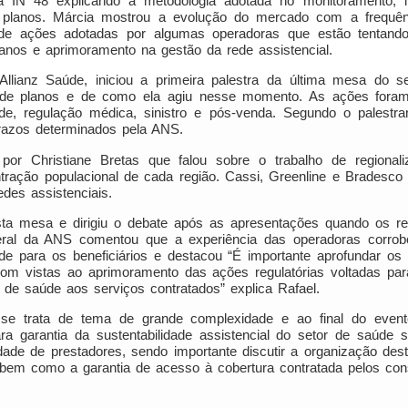
N 48 explicando a metodologia adotada no monitoramento, inc
 planos. Márcia mostrou a evolução do mercado com a frequên
de ações adotadas por algumas operadoras que estão tentando
anos e aprimoramento na gestão da rede assistencial.
Allianz Saúde, iniciou a primeira palestra da última mesa do s
 de planos e de como ela agiu nesse momento. As ações foram 
e, regulação médica, sinistro e pós-venda. Segundo o palestran
razos determinados pela ANS.
r Christiane Bretas que falou sobre o trabalho de regionaliz
tração populacional de cada região. Cassi, Greenline e Brades
des assistenciais.
sta mesa e dirigiu o debate após as apresentações quando os r
geral da ANS comentou que a experiência das operadoras corrobo
de para os beneficiários e destacou “É importante aprofundar os
om vistas ao aprimoramento das ações regulatórias voltadas para
 de saúde aos serviços contratados” explica Rafael.
 se trata de tema de grande complexidade e ao final do evento
a garantia da sustentabilidade assistencial do setor de saúde s
lidade de prestadores, sendo importante discutir a organização des
, bem como a garantia de acesso à cobertura contratada pelos co