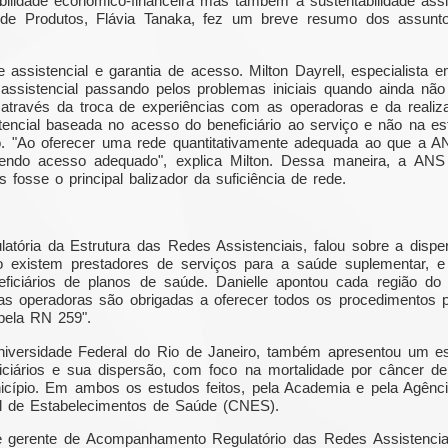
bilidade econômico-financeira mas também a sustentabilidade assis
 de Produtos, Flávia Tanaka, fez um breve resumo dos assun
assistencial e garantia de acesso. Milton Dayrell, especialista
assistencial passando pelos problemas iniciais quando ainda não 
i através da troca de experiências com as operadoras e da real
tencial baseada no acesso do beneficiário ao serviço e não na e
o. "Ao oferecer uma rede quantitativamente adequada ao que a A
ecendo acesso adequado", explica Milton. Dessa maneira, a ANS
 fosse o principal balizador da suficiência de rede.
latória da Estrutura das Redes Assistenciais, falou sobre a disp
 existem prestadores de serviços para a saúde suplementar, e 
neficiários de planos de saúde. Danielle apontou cada região 
 as operadoras são obrigadas a oferecer todos os procedimentos 
pela RN 259".
Universidade Federal do Rio de Janeiro, também apresentou um e
iciários e sua dispersão, com foco na mortalidade por câncer de
cípio. Em ambos os estudos feitos, pela Academia e pela Agênci
l de Estabelecimentos de Saúde (CNES).
e gerente de Acompanhamento Regulatório das Redes Assistenciai