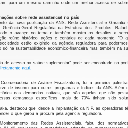
pontam para um mesmo caminho onde um melhor acesso se sobrep
mações sobre rede assistencial no país
to da nova publicação da ANS: Rede Assistencial e Garantia
 Gerência-Geral Regulatória da Estrutura dos Produtos, Rafael 
 todo o avanço no tema e também mostra os desafios a serem
icação reúne histórico, ações e cenários de cada momento. "O gr
ciedade estão exigindo da agência reguladora para podermos 
 só na sustentabilidade econômico-financeira mas também na suste
ntia de acesso na saúde suplementar" pode ser encontrado no por
diretamente aqui.
Coordenadoria de Análise Fiscalizatória, foi a primeira pales
rve de insumo para outros programas e índices da ANS. Além di
ciários das demandas inativas, que são aquelas que não poss
Dessas demandas específicas, mais de 70% tinham sido sol
.
aka, destacou que, desde a implantação da NIP, as operadoras
der o que gerou a procura pela agência reguladora.
Monitoramento das Redes Assistenciais, falou dos normativ