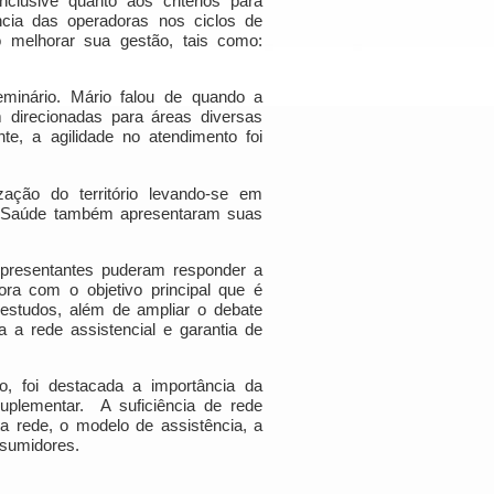
lusive quanto aos critérios para
cia das operadoras nos ciclos de
 melhorar sua gestão, tais como:
eminário. Mário falou de quando a
direcionadas para áreas diversas
te, a agilidade no atendimento foi
ação do território levando-se em
co Saúde também apresentaram suas
epresentantes puderam responder a
ra com o objetivo principal que é
 estudos, além de ampliar o debate
 a rede assistencial e garantia de
, foi destacada a importância da
uplementar. A suficiência de rede
ta rede, o modelo de assistência, a
nsumidores.