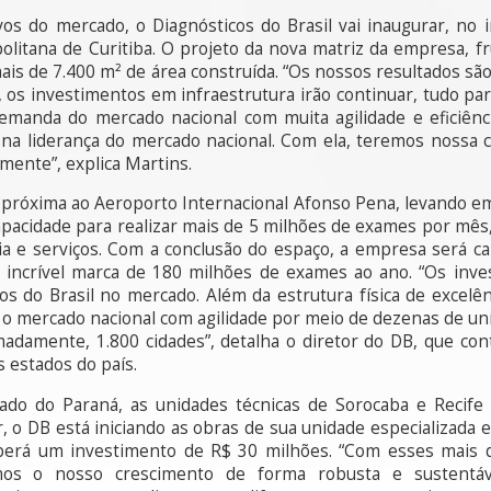
os do mercado, o Diagnósticos do Brasil vai inaugurar, no
litana de Curitiba. O projeto da nova matriz da empresa, f
ais de 7.400 m² de área construída. “Os nossos resultados sã
m, os investimentos em infraestrutura irão continuar, tudo pa
emanda do mercado nacional com muita agilidade e eficiênc
 na liderança do mercado nacional. Com ela, teremos nossa
ente”, explica Martins.
a próxima ao Aeroporto Internacional Afonso Pena, levando em 
apacidade para realizar mais de 5 milhões de exames por mês
a e serviços. Com a conclusão do espaço, a empresa será c
 incrível marca de 180 milhões de exames ao ano. “Os inve
os do Brasil no mercado. Além da estrutura física de excelê
 o mercado nacional com agilidade por meio de dezenas de u
adamente, 1.800 cidades”, detalha o diretor do DB, que co
s estados do país.
ado do Paraná, as unidades técnicas de Sorocaba e Recife 
 o DB está iniciando as obras de sua unidade especializada 
erá um investimento de R$ 30 milhões. “Com esses mais 
mos o nosso crescimento de forma robusta e sustentáv