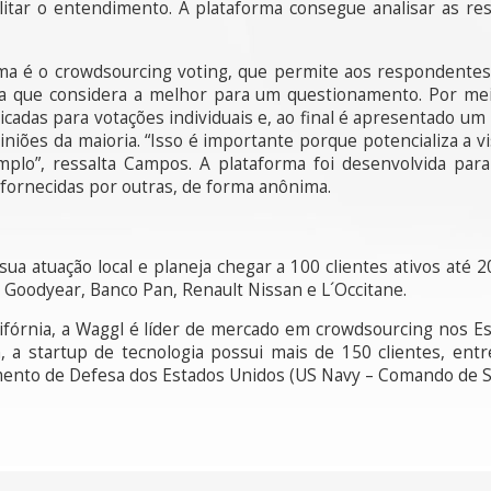
ilitar o entendimento. A plataforma consegue analisar as res
rma é o crowdsourcing voting, que permite aos respondentes
la que considera a melhor para um questionamento. Por mei
dicadas para votações individuais e, ao final é apresentado u
iões da maioria. “Isso é importante porque potencializa a vi
mplo”, ressalta Campos. A plataforma foi desenvolvida par
fornecidas por outras, de forma anônima.
ua atuação local e planeja chegar a 100 clientes ativos até 
, Goodyear, Banco Pan, Renault Nissan e L´Occitane.
Califórnia, a Waggl é líder de mercado em crowdsourcing nos
a, a startup de tecnologia possui mais de 150 clientes, entr
mento de Defesa dos Estados Unidos (US Navy – Comando de S