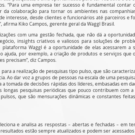
ços. “Para uma empresa ter sucesso é fundamental contar
r da colaboração para tornar os ambientes nas companhi
 interesse, desde clientes e funcionários até parceiros e 
, afirma Kiko Campos, gerente geral da Waggl Brasil.
izações com uma gestão fechada, que não dá a oportunida
gócio, insights criativos e valiosos para soluções de probl
 plataforma Waggl é a oportunidade de elas acessarem a sa
so ajuda, por exemplo, a criação de produtos e serviços que 
es precisam”, diz Campos.
 para a realização de pesquisas tipo pulso, que são caracteri
ia. Ao dar voz a grupos de pessoas na escala de uma pesquis
lia a tomada de decisões rápidas dos líderes, embasadas em d
 as longas pesquisas periódicas que pouco contribuem com a
e pulsos, que são mensurações dinâmicas e constantes feitas
eleciona e analisa as respostas – abertas e fechadas – em te
 resultados estão sempre atualizados e podem ser acessado