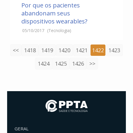
Por que os pacientes
abandonam seus
dispositivos wearables?
05/10/2017
(Tecnologia)
<<
1418
1419
1420
1421
1422
1423
1424
1425
1426
>>
GERAL