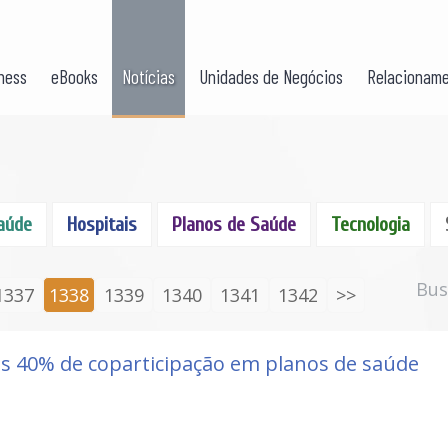
ness
eBooks
Notícias
Unidades de Negócios
Relacioname
aúde
Hospitais
Planos de Saúde
Tecnologia
Bus
1337
1338
1339
1340
1341
1342
>>
s 40% de coparticipação em planos de saúde