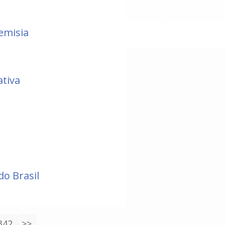
emisia
ativa
do Brasil
342
>>