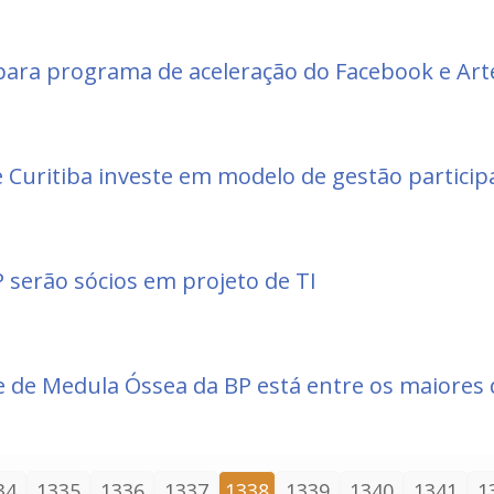
 para programa de aceleração do Facebook e Art
 Curitiba investe em modelo de gestão particip
serão sócios em projeto de TI
e de Medula Óssea da BP está entre os maiores 
34
1335
1336
1337
1338
1339
1340
1341
1