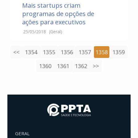
Mais startups criam
programas de opções de
ações para executivos
25/05/2018
(Geral)
<<
1354
1355
1356
1357
1358
1359
1360
1361
1362
>>
GERAL